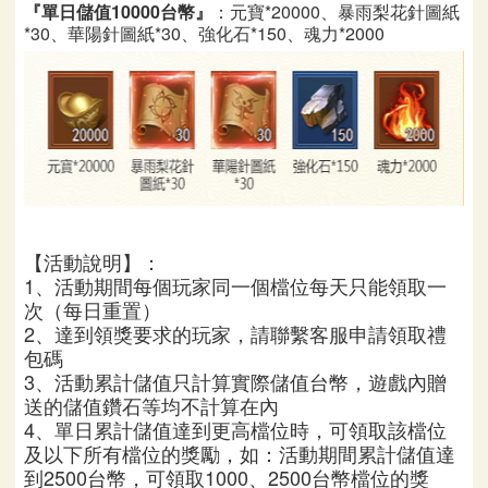
『單日儲值10000台幣
』
：
元寶*20000、暴雨梨花針圖紙
*30、華陽針圖紙*30、強化石*150、魂力*2000
【活動說明】：
1
、
活動期間每個玩家同一個檔位每天只能領取一
次（每日重置）
2、達到領獎要求的玩家，請聯繫客服申請領取禮
包碼
3
、
活動累計儲值只計算實際儲值台幣，遊戲內贈
送的儲值鑽石等均不計算在內
4
、
單日累計儲值達到更高檔位時，可領取該檔位
及以下所有檔位的獎勵，如：活動期間累計儲值達
到2500台幣，可領取1000、2500台幣檔位的獎