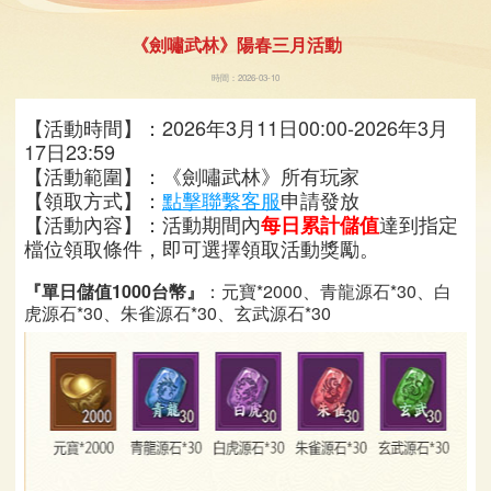
《劍嘯武林》陽春三月活動
時間：2026-03-10
【活動時間】：
2026年3月11日00:00-2026年3月
17日23:59
【活動範圍】：《劍嘯武林》所有玩家
【領取方式】：
點擊聯繫客服
申請發放
【活動內容】：活動期間內
達到指定
每日累計儲值
檔位領取條件，即可選擇領取活動獎勵。
『單日儲值1000台幣』
：
元寶*2000、青龍源石*30、白
虎源石*30、朱雀源石*30、玄武源石*30