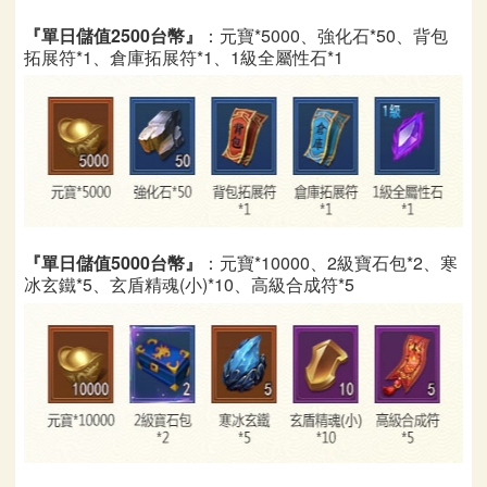
『單日儲值2500台幣』
：
元寶*5000、強化石*50、背包
拓展符*1、倉庫拓展符*1、1級全屬性石*1
『單日儲值5000台幣』
：
元寶*10000、2級寶石包*2、寒
冰玄鐵*5、玄盾精魂(小)*10、高級合成符*5