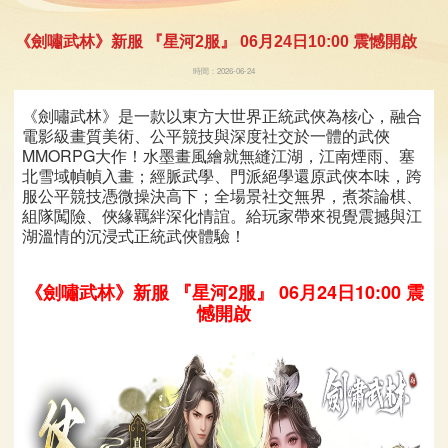
《劍嘯武林》新服 『星河2服』 06月24日10:00 震憾開啟
時間：2026-06-24
《劍嘯武林》是一款以東方大世界正統武俠為核心，融合
電影級畫質美術、公平競技與深度社交於一體的武俠
MMORPG大作！水墨畫風繪就無縫江湖，江南煙雨、塞
北雪域幀幀入畫；經脈武學、門派絕學還原武俠本味，跨
服公平競技憑微操決高下；全場景社交無界，煮茶論棋、
組隊闖險、俠緣羈絆深化情誼。給玩家帶來視覺震撼與江
湖溫情的沉浸式正統武俠體驗！
《劍嘯武林》新服 『星河2服』 06月24日10:00 震
憾開啟