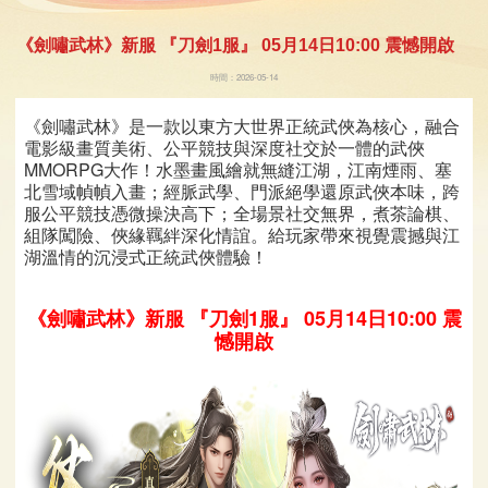
《劍嘯武林》新服 『刀劍1服』 05月14日10:00 震憾開啟
時間：2026-05-14
《劍嘯武林》是一款以東方大世界正統武俠為核心，融合
電影級畫質美術、公平競技與深度社交於一體的武俠
MMORPG大作！水墨畫風繪就無縫江湖，江南煙雨、塞
北雪域幀幀入畫；經脈武學、門派絕學還原武俠本味，跨
服公平競技憑微操決高下；全場景社交無界，煮茶論棋、
組隊闖險、俠緣羈絆深化情誼。給玩家帶來視覺震撼與江
湖溫情的沉浸式正統武俠體驗！
《劍嘯武林》新服 『刀劍1服』 05月14日10:00 震
憾開啟