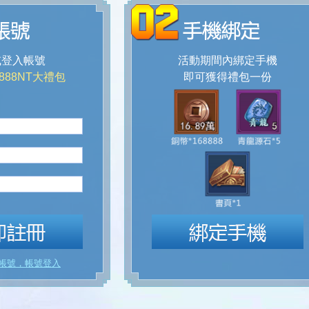
或登入帳號
活動期間內綁定手機
888NT大禮包
即可獲得禮包一份
帳號，帳號登入