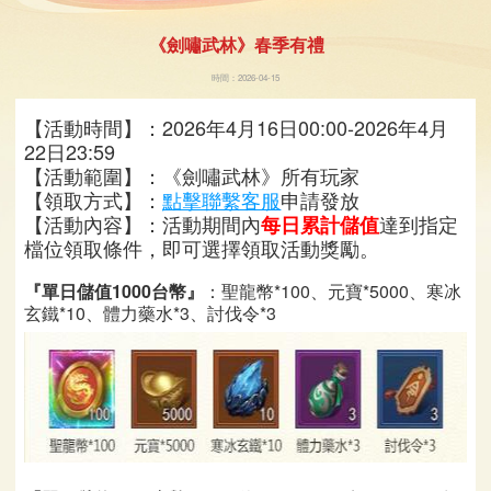
《劍嘯武林》春季有禮
時間：2026-04-15
【活動時間】：
2026年4月16日00:00-2026年4月
22日23:59
【活動範圍】：《劍嘯武林》所有玩家
【領取方式】：
點擊聯繫客服
申請發放
【活動內容】：活動期間內
達到指定
每日累計儲值
檔位領取條件，即可選擇領取活動獎勵。
『單日儲值1000台幣』
：聖龍幣*100、元寶*5000、寒冰
玄鐵*10、體力藥水*3、討伐令*3