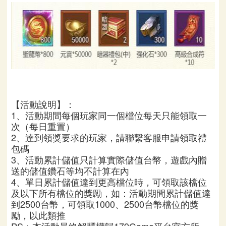
【活動說明】：
1
、
活動期間每個玩家同一個檔位每天只能領取一
次（每日重置）
2、達到領獎要求的玩家，請聯繫客服申請領取禮
包碼
3
、
活動累計儲值只計算實際儲值台幣，遊戲內贈
送的儲值鑽石等均不計算在內
4
、
單日累計儲值達到更高檔位時，可領取該檔位
及以下所有檔位的獎勵，如：活動期間累計儲值達
到2500台幣，可領取1000、2500台幣檔位的獎
勵，以此類推